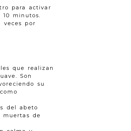
tro para activar
e 10 minutos.
2 veces por
es que realizan
suave. Son
avoreciendo su
 como
es del abeto
as muertas de