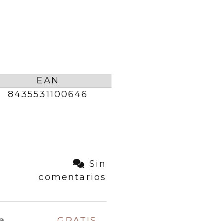
EAN
8435531100646
Sin
comentarios
a
GRATIS