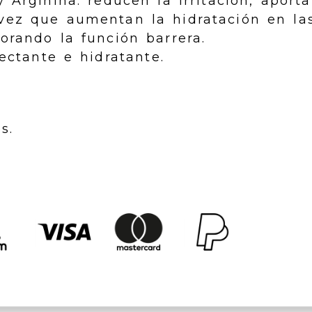
y Arginina: reducen la irritación, aport
vez que aumentan la hidratación en la
jorando la función barrera.
ectante e hidratante.
s.