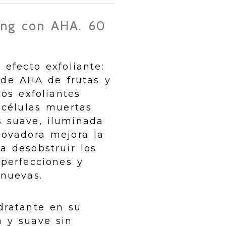
ling con AHA. 60
 efecto exfoliante:
de AHA de frutas y
los exfoliantes
 células muertas
s suave, iluminada
novadora mejora la
 a desobstruir los
mperfecciones y
 nuevas.
dratante en su
a y suave sin