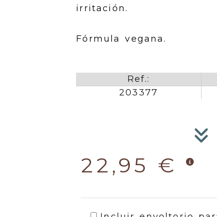
irritación.
Fórmula vegana.
Ref.:
203377
22,95 €
Incluir envoltorio par