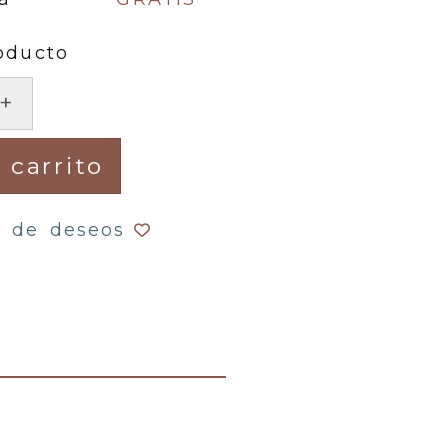
oducto
+
 carrito
a de deseos