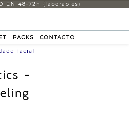
EN 48-72h (laborables)
ET
PACKS
CONTACTO
dado facial
ics -
eling