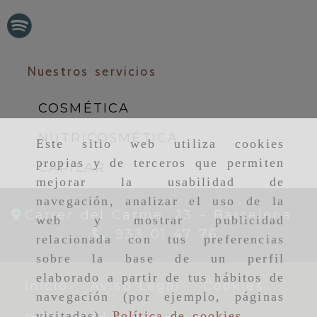
Nuestros servicios
COSMÉTICA
NUTRICOSMÉTICA
Este sitio web utiliza cookies
propias y de terceros que permiten
CAPILAR
mejorar la usabilidad de
navegación, analizar el uso de la
Carrer del Carme, 23 -
Barcelona
web y mostrar publicidad
933 01 47 76
relacionada con tus preferencias
sobre la base de un perfil
elaborado a partir de tus hábitos de
Inicio
Aviso Legal
Cookies
navegación (por ejemplo, páginas
visitadas).
Política de cookies
.