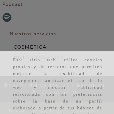
Podcast
Nuestros servicios
COSMÉTICA
NUTRICOSMÉTICA
Este sitio web utiliza cookies
propias y de terceros que permiten
CAPILAR
mejorar la usabilidad de
navegación, analizar el uso de la
Carrer del Carme, 23 -
Barcelona
web y mostrar publicidad
933 01 47 76
relacionada con tus preferencias
sobre la base de un perfil
elaborado a partir de tus hábitos de
Inicio
Aviso Legal
Cookies