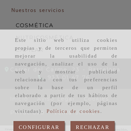
Nuestros servicios
COSMÉTICA
NUTRICOSMÉTICA
Este sitio web utiliza cookies
propias y de terceros que permiten
CAPILAR
mejorar la usabilidad de
navegación, analizar el uso de la
Carrer del Carme, 23 -
Barcelona
web y mostrar publicidad
933 01 47 76
relacionada con tus preferencias
sobre la base de un perfil
elaborado a partir de tus hábitos de
Inicio
Aviso Legal
Cookies
navegación (por ejemplo, páginas
visitadas).
Política de cookies
.
Privacidad
Venta online
CONFIGURAR
RECHAZAR