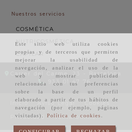
Nuestros servicios
COSMÉTICA
NUTRICOSMÉTICA
Este sitio web utiliza cookies
propias y de terceros que permiten
CAPILAR
mejorar la usabilidad de
navegación, analizar el uso de la
Carrer del Carme, 23 -
Barcelona
web y mostrar publicidad
933 01 47 76
relacionada con tus preferencias
sobre la base de un perfil
elaborado a partir de tus hábitos de
Inicio
Aviso Legal
Cookies
navegación (por ejemplo, páginas
visitadas).
Política de cookies
.
Privacidad
Venta online
CONFIGURAR
RECHAZAR