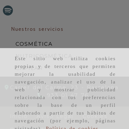
Nuestros servicios
COSMÉTICA
NUTRICOSMÉTICA
Este sitio web utiliza cookies
propias y de terceros que permiten
CAPILAR
mejorar la usabilidad de
navegación, analizar el uso de la
Carrer del Carme, 23 -
Barcelona
web y mostrar publicidad
933 01 47 76
relacionada con tus preferencias
sobre la base de un perfil
elaborado a partir de tus hábitos de
Inicio
Aviso Legal
Cookies
navegación (por ejemplo, páginas
visitadas).
Política de cookies
.