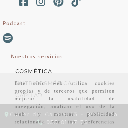
Podcast
Nuestros servicios
COSMÉTICA
NUTRICOSMÉTICA
Este sitio web utiliza cookies
propias y de terceros que permiten
CAPILAR
mejorar la usabilidad de
navegación, analizar el uso de la
web y mostrar publicidad
Carrer del Carme, 23 -
Barcelona
relacionada con tus preferencias
933 01 47 76