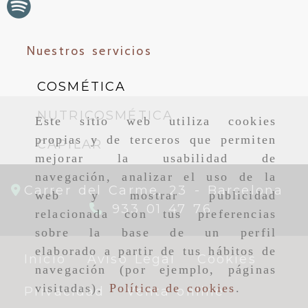
Nuestros servicios
COSMÉTICA
NUTRICOSMÉTICA
Este sitio web utiliza cookies
propias y de terceros que permiten
CAPILAR
mejorar la usabilidad de
navegación, analizar el uso de la
Carrer del Carme, 23 -
Barcelona
web y mostrar publicidad
933 01 47 76
relacionada con tus preferencias
sobre la base de un perfil
elaborado a partir de tus hábitos de
Inicio
Aviso Legal
Cookies
navegación (por ejemplo, páginas
visitadas).
Política de cookies
.
Privacidad
Venta online