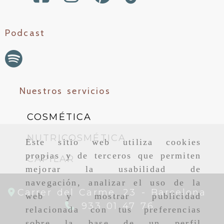
Podcast
Nuestros servicios
COSMÉTICA
NUTRICOSMÉTICA
Este sitio web utiliza cookies
propias y de terceros que permiten
CAPILAR
mejorar la usabilidad de
navegación, analizar el uso de la
Carrer del Carme, 23 -
Barcelona
web y mostrar publicidad
933 01 47 76
relacionada con tus preferencias
sobre la base de un perfil