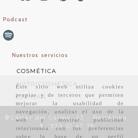
Podcast
Nuestros servicios
COSMÉTICA
NUTRICOSMÉTICA
Este sitio web utiliza cookies
propias y de terceros que permiten
CAPILAR
mejorar la usabilidad de
navegación, analizar el uso de la
Carrer del Carme, 23 -
Barcelona
web y mostrar publicidad
933 01 47 76
relacionada con tus preferencias
sobre la base de un perfil