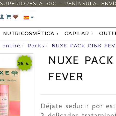
SUPERIORES A 50€ - PENÍNSULA. ENVÍO 
Identifícate
NUTRICOSMÉTICA
CAPILAR
OUTL
 online
Packs
NUXE PACK PINK FE
NUXE PACK
25
%
FEVER
Déjate seducir por est
3 delicados tratamien