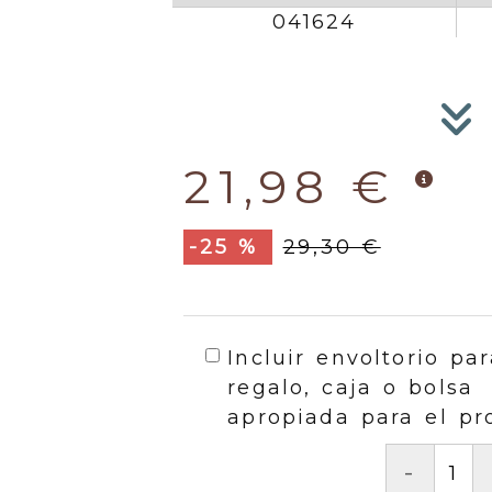
041624
21,98 €
-25 %
29,30 €
Incluir envoltorio par
regalo, caja o bolsa
apropiada para el pr
-