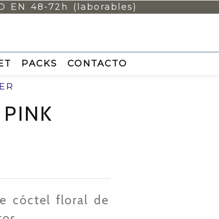
EN 48-72h (laborables)
ET
PACKS
CONTACTO
VER
 PINK
e cóctel floral de
tos