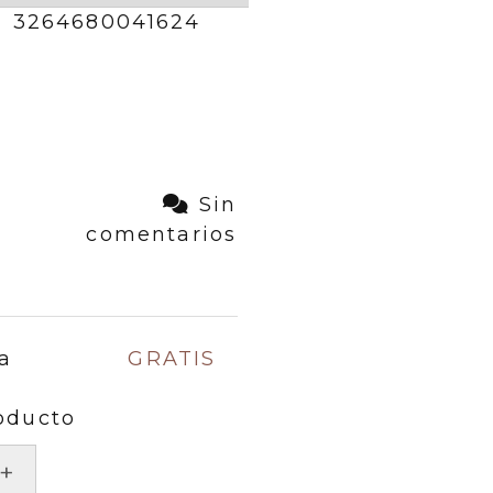
3264680041624
Sin
comentarios
a
GRATIS
oducto
+