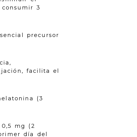
l consumir 3
sencial precursor
cia,
ación, facilita el
melatonina (3
 0,5 mg (2
primer día del