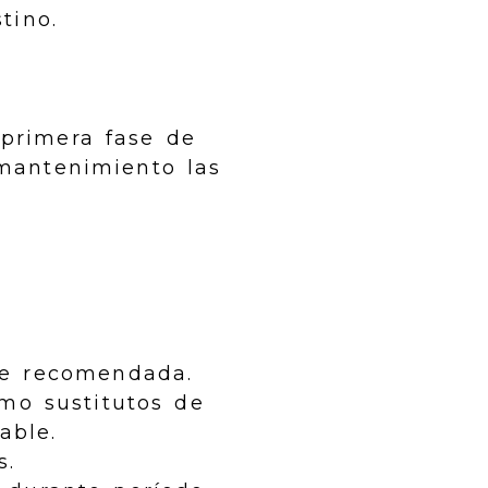
tino.
primera fase de
mantenimiento las
nte recomendada.
mo sustitutos de
able.
s.