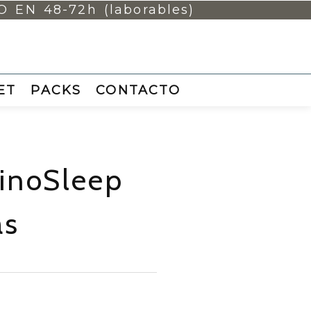
ET
PACKS
CONTACTO
noSleep
as