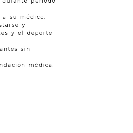
 durante período
 a su médico.
starse y
tes y el deporte
antes sin
ndación médica.