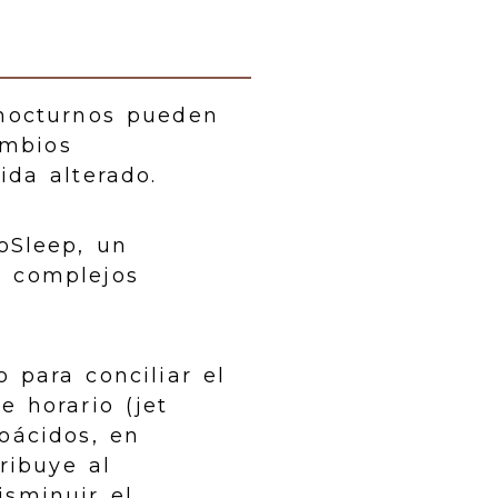
 nocturnos pueden
ambios
ida alterado.
oSleep, un
3 complejos
 para conciliar el
e horario (jet
oácidos, en
ribuye al
isminuir el