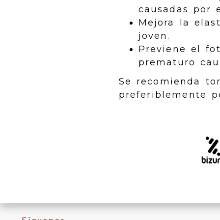
causadas por e
Mejora la elas
joven.
Previene el fo
prematuro caus
Se recomienda tom
preferiblemente 