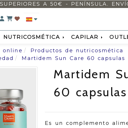
SUPERIORES A 50€ - PENÍNSULA. ENVÍO 
Identifícate
NUTRICOSMÉTICA
CAPILAR
OUTL
 online
Productos de nutricosmética
iedad
Martidem Sun Care 60 capsulas
Martidem S
60 capsulas
Es un complemento alime