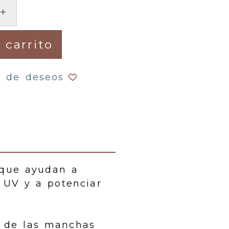
+
 carrito
a de deseos
 que ayudan a
s UV y a potenciar
l de las manchas