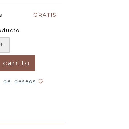
a
GRATIS
oducto
+
 carrito
a de deseos