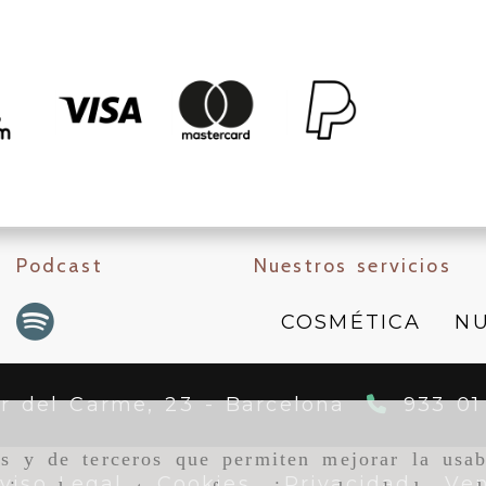
Podcast
Nuestros servicios
COSMÉTICA
NU
er del Carme, 23 -
Barcelona
933 01
as y de terceros que permiten mejorar la usab
viso Legal
Cookies
Privacidad
Ven