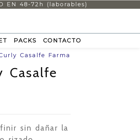
EN 48-72h (laborables)
ET
PACKS
CONTACTO
 Curly Casalfe Farma
y Casalfe
nir sin dañar la
lo rizado.