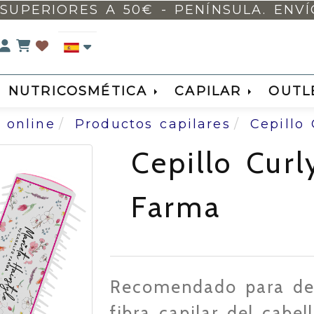
SUPERIORES A 50€ - PENÍNSULA. ENVÍO 
Identifícate
NUTRICOSMÉTICA
CAPILAR
OUTL
 online
Productos capilares
Cepillo
Cepillo Curl
Farma
Recomendado para defi
fibra capilar del cabel