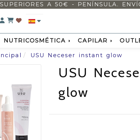
SUPERIORES A 50€ - PENÍNSULA. ENVÍO 
Identifícate
NUTRICOSMÉTICA
CAPILAR
OUTL
incipal
USU Neceser instant glow
USU Neceser
glow