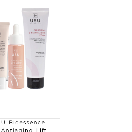
SU Bioessence
Antiaging Lift