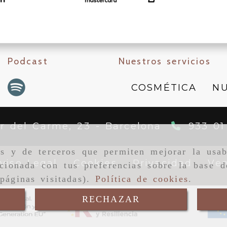
Podcast
Nuestros servicios
COSMÉTICA
NU
er del Carme, 23 -
Barcelona
933 01
as y de terceros que permiten mejorar la usab
viso Legal
Cookies
Privacidad
Ven
cionada con tus preferencias sobre la base d
páginas visitadas).
Política de cookies
.
RECHAZAR