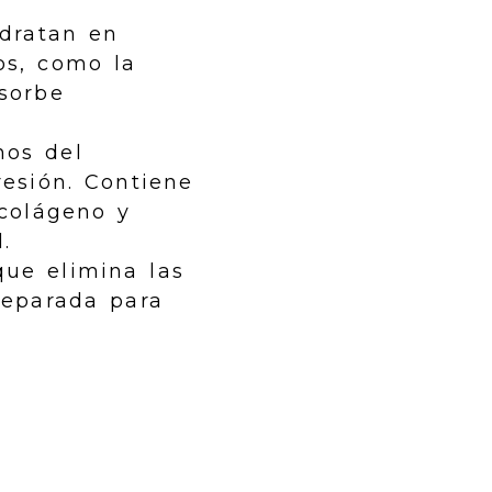
dratan en
os, como la
bsorbe
nos del
resión. Contiene
 colágeno y
.
que elimina las
reparada para