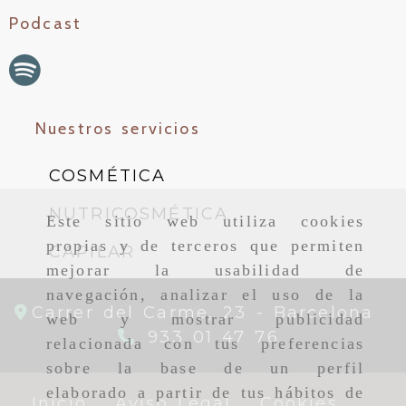
Podcast
Nuestros servicios
COSMÉTICA
NUTRICOSMÉTICA
Este sitio web utiliza cookies
propias y de terceros que permiten
CAPILAR
mejorar la usabilidad de
navegación, analizar el uso de la
Carrer del Carme, 23 -
Barcelona
web y mostrar publicidad
933 01 47 76
relacionada con tus preferencias
sobre la base de un perfil
elaborado a partir de tus hábitos de
Inicio
Aviso Legal
Cookies