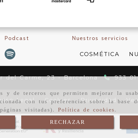
Podcast
Nuestros servicios
COSMÉTICA
NU
er del Carme, 23 -
Barcelona
933 01
as y de terceros que permiten mejorar la usab
viso Legal
Cookies
Privacidad
Ven
cionada con tus preferencias sobre la base d
páginas visitadas).
Política de cookies
.
RECHAZAR