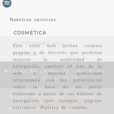
Nuestros servicios
COSMÉTICA
NUTRICOSMÉTICA
Este sitio web utiliza cookies
propias y de terceros que permiten
CAPILAR
mejorar la usabilidad de
navegación, analizar el uso de la
Carrer del Carme, 23 -
Barcelona
web y mostrar publicidad
933 01 47 76
relacionada con tus preferencias
sobre la base de un perfil
elaborado a partir de tus hábitos de
Inicio
Aviso Legal
Cookies
navegación (por ejemplo, páginas
visitadas).
Política de cookies
.
Privacidad
Venta online