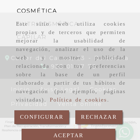
COSMÉTICA
NUTRICOSMÉTICA
Este sitio web utiliza cookies
propias y de terceros que permiten
CAPILAR
mejorar la usabilidad de
navegación, analizar el uso de la
web y mostrar publicidad
Carrer del Carme, 23 -
Barcelona
relacionada con tus preferencias
933 01 47 76
sobre la base de un perfil
elaborado a partir de tus hábitos de
Inicio
Aviso Legal
Cookies
navegación (por ejemplo, páginas
visitadas).
Política de cookies
.
Privacidad
Venta online
CONFIGURAR
RECHAZAR
ACEPTAR