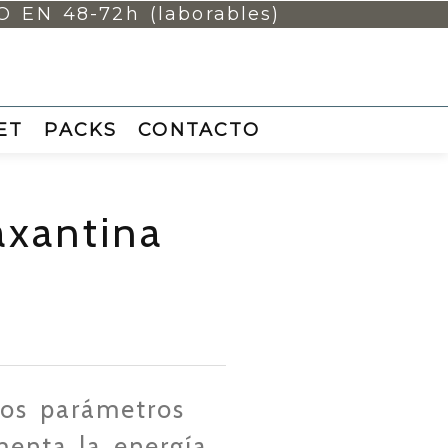
EN 48-72h (laborables)
ET
PACKS
CONTACTO
xantina
los parámetros
menta la energía