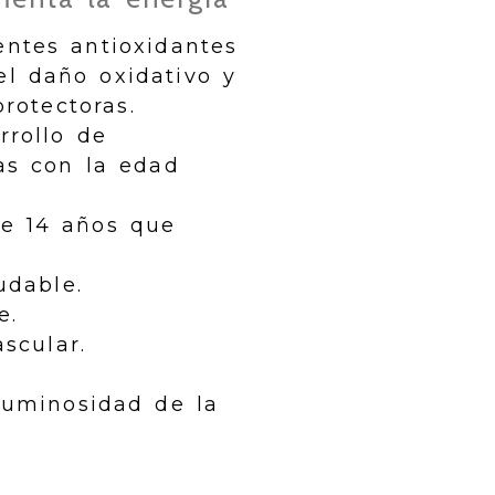
ntes antioxidantes
l daño oxidativo y
rotectoras.
rollo de
as con la edad
de 14 años que
udable.
e.
scular.
 luminosidad de la