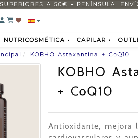
SUPERIORES A 50€ - PENÍNSULA. ENVÍO 
Identifícate
NUTRICOSMÉTICA
CAPILAR
OUTL
incipal
KOBHO Astaxantina + CoQ10
KOBHO Asta
+ CoQ10
Antioxidante, mejora 
cardiovasculares y au