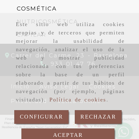
COSMÉTICA
NUTRICOSMÉTICA
Este sitio web utiliza cookies
propias y de terceros que permiten
CAPILAR
mejorar la usabilidad de
navegación, analizar el uso de la
Carrer del Carme, 23 -
Barcelona
web y mostrar publicidad
933 01 47 76
relacionada con tus preferencias
sobre la base de un perfil
elaborado a partir de tus hábitos de
Inicio
Aviso Legal
Cookies
navegación (por ejemplo, páginas
visitadas).
Política de cookies
.
Privacidad
Venta online
CONFIGURAR
RECHAZAR
ACEPTAR