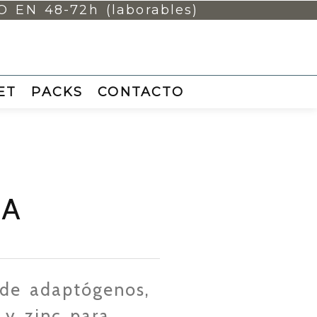
EN 48-72h (laborables)
ET
PACKS
CONTACTO
VA
 de adaptógenos,
 y zinc para