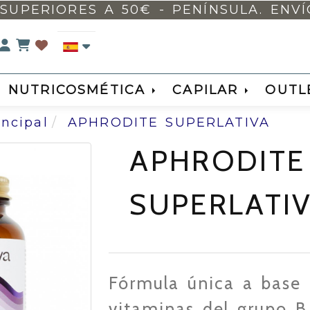
SUPERIORES A 50€ - PENÍNSULA. ENVÍO 
Identifícate
NUTRICOSMÉTICA
CAPILAR
OUTL
incipal
APHRODITE SUPERLATIVA
APHRODITE
SUPERLATI
Fórmula única a base
vitaminas del grupo B