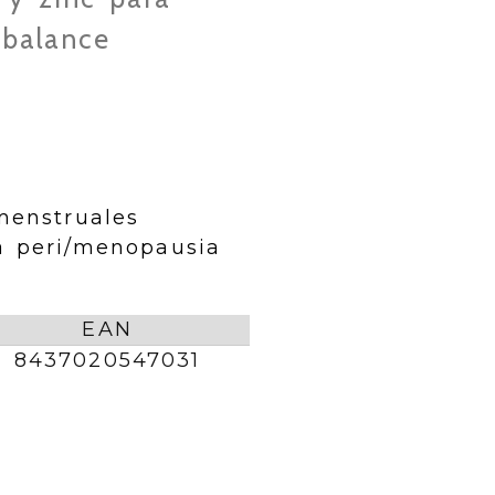
 balance
l
menstruales
a peri/menopausia
EAN
8437020547031