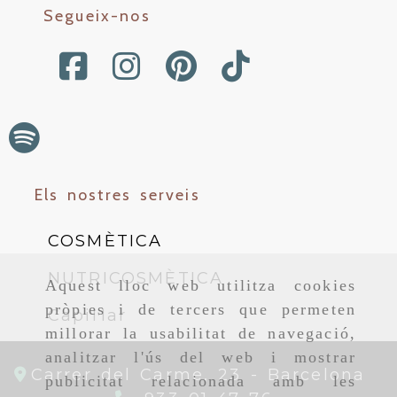
Segueix-nos
Els nostres serveis
COSMÈTICA
NUTRICOSMÈTICA
Aquest lloc web utilitza cookies
pròpies i de tercers que permeten
Capil·lar
millorar la usabilitat de navegació,
analitzar l'ús del web i mostrar
Carrer del Carme, 23 -
Barcelona
publicitat relacionada amb les