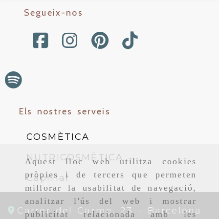
Segueix-nos
Els nostres serveis
COSMÈTICA
NUTRICOSMÈTICA
Aquest lloc web utilitza cookies
pròpies i de tercers que permeten
Capil·lar
millorar la usabilitat de navegació,
analitzar l'ús del web i mostrar
Carrer del Carme, 23 -
Barcelona
publicitat relacionada amb les