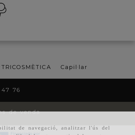
TRICOSMÈTICA
Capil·lar
 47 76
ns de venda
ilitat de navegació, analitzar l'ús del