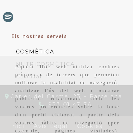
Els nostres serveis
COSMÈTICA
NUTRICOSMÈTICA
Aquest lloc web utilitza cookies
pròpies i de tercers que permeten
Capil·lar
millorar la usabilitat de navegació,
analitzar l'ús del web i mostrar
Carrer del Carme, 23 -
Barcelona
publicitat relacionada amb les
933 01 47 76
vostres preferències sobre la base
d'un perfil elaborat a partir dels
vostres hàbits de navegació (per
Inici
Avís Legal
Cookies
exemple, pàgines visitades).